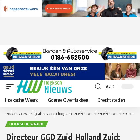
Aa
Lettergrootte
aanpassen
Hoeksche Waard
Goeree Overflakkee
Drechtsteden
Hoeksch Nieuws – Altijd als eerste op de hoogte in de Hoeksche Waard
>
Hoeksche Waard
>
Directeur GGD Zuid-Holland Zuid: ‘Aantal besmettingen nog acht keer te hoog om risiconiveau omlaag te doen’
HOEKSCHE WAARD
Directeur GGD Zuid-Holland Zuid: