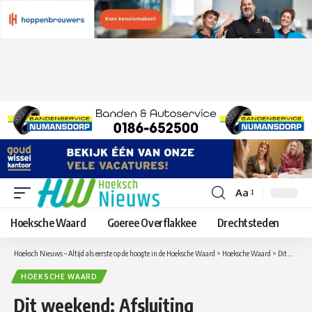
Aa
Lettergrootte
aanpassen
Hoeksche Waard
Goeree Overflakkee
Drechtsteden
Hoeksch Nieuws – Altijd als eerste op de hoogte in de Hoeksche Waard
>
Hoeksche Waard
>
Dit weekend: Afsluiting Haringvlietbrug A29 in de richting Bergen op Zoom – Rotterdam, van Hellegatsplein naar Numansdorp
HOEKSCHE WAARD
Dit weekend: Afsluiting