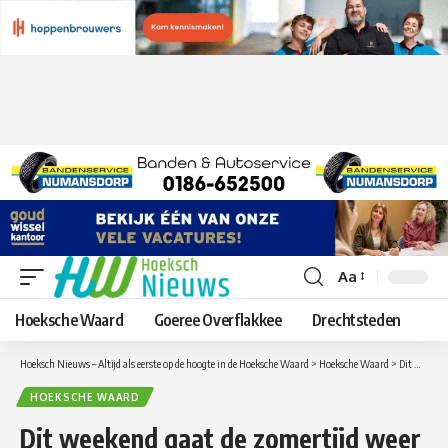
Aa
Lettergrootte
aanpassen
Hoeksche Waard
Goeree Overflakkee
Drechtsteden
Hoeksch Nieuws – Altijd als eerste op de hoogte in de Hoeksche Waard
>
Hoeksche Waard
>
Dit weekend gaat de zomertijd weer in!
HOEKSCHE WAARD
Dit weekend gaat de zomertijd weer