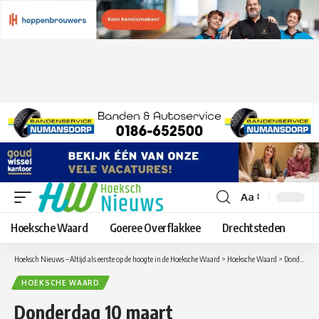
Aa
Lettergrootte
aanpassen
Hoeksche Waard
Goeree Overflakkee
Drechtsteden
Hoeksch Nieuws – Altijd als eerste op de hoogte in de Hoeksche Waard
>
Hoeksche Waard
>
Donderdag 10 maart verkiezingsdebat Hoeksche Waard
HOEKSCHE WAARD
Donderdag 10 maart