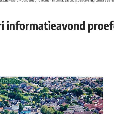
eksche Waard
>
Donderdag 16 februari informatieavond proefopstelling centrale as
i informatieavond proefo