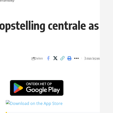
 Numansdorp
pstelling centrale as
3 min lezen
Delen