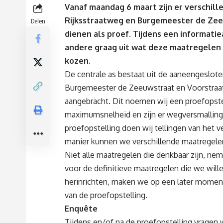
Vanaf maandag 6 maart zijn er verschil
Rijksstraatweg en Burgemeester de Zee
Delen
dienen als proef. Tijdens een informati
andere graag uit wat deze maatregele
kozen.
De centrale as bestaat uit de aaneengeslote
Burgemeester de Zeeuwstraat en Voorstraat.
aangebracht. Dit noemen wij een proefopste
maximumsnelheid en zijn er wegversmallinge
proefopstelling doen wij tellingen van het v
manier kunnen we verschillende maatregelen
Niet alle maatregelen die denkbaar zijn, ne
voor de definitieve maatregelen die we will
herinrichten, maken we op een later momen
van de proefopstelling.
Enquête
Tijdens en/of na de proefopstelling vragen