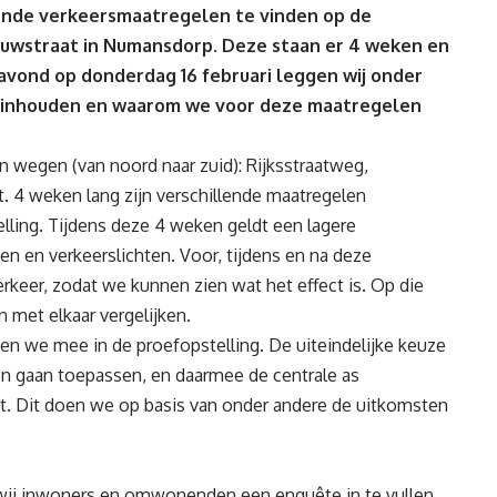
lende verkeersmaatregelen te vinden op de
uwstraat in Numansdorp. Deze staan er 4 weken en
eavond op donderdag 16 februari leggen wij onder
n inhouden en waarom we voor deze maatregelen
n wegen (van noord naar zuid): Rijksstraatweg,
 4 weken lang zijn verschillende maatregelen
lling. Tijdens deze 4 weken geldt een lagere
n en verkeerslichten. Voor, tijdens en na deze
erkeer, zodat we kunnen zien wat het effect is. Op die
 met elkaar vergelijken.
men we mee in de proefopstelling. De uiteindelijke keuze
en gaan toepassen, en daarmee de centrale as
t. Dit doen we op basis van onder andere de uitkomsten
 wij inwoners en omwonenden een enquête in te vullen.