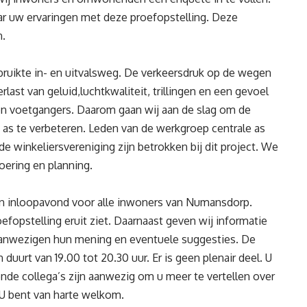
ar uw ervaringen met deze proefopstelling. Deze
n.
bruikte in- en uitvalsweg. De verkeersdruk op de wegen
rlast van geluid,luchtkwaliteit, trillingen en een gevoel
 en voetgangers. Daarom gaan wij aan de slag om de
le as te verbeteren. Leden van de werkgroep centrale as
winkeliersvereniging zijn betrokken bij dit project. We
oering en planning.
en inloopavond voor alle inwoners van Numansdorp.
efopstelling eruit ziet. Daarnaast geven wij informatie
 aanwezigen hun mening en eventuele suggesties. De
uurt van 19.00 tot 20.30 uur. Er is geen plenair deel. U
ende collega’s zijn aanwezig om u meer te vertellen over
U bent van harte welkom.