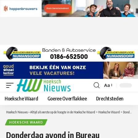
Aa
Lettergrootte
aanpassen
Hoeksche Waard
Goeree Overflakkee
Drechtsteden
Hoeksch Nieuws – Altijd als eerste op de hoogte in de Hoeksche Waard
>
Hoeksche Waard
>
Donderdag avond in Bureau Rijnmond op RTV Rijnmond camerabeelden van fietsendiefstallen in Oud-Beijerland en ‘s-Gravendeel
HOEKSCHE WAARD
Donderdag avond in Bureau