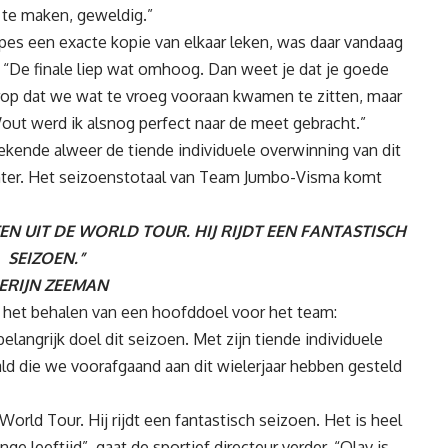
 te maken, geweldig.”
pes een exacte kopie van elkaar leken, was daar vandaag
. “De finale liep wat omhoog. Dan weet je dat je goede
rop dat we wat te vroeg vooraan kwamen te zitten, maar
out werd ik alsnog perfect naar de meet gebracht.”
ekende alweer de tiende individuele overwinning van dit
nter. Het seizoenstotaal van Team Jumbo-Visma komt
EN UIT DE WORLD TOUR. HIJ RIJDT EEN FANTASTISCH
SEIZOEN.”
ERIJN ZEEMAN
p het behalen van een hoofddoel voor het team:
langrijk doel dit seizoen. Met zijn tiende individuele
ald die we voorafgaand aan dit wielerjaar hebben gesteld
World Tour. Hij rijdt een fantastisch seizoen. Het is heel
nge leeftijd”, gaat de sportief directeur verder. “Olav is