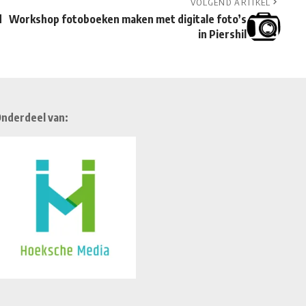
VOLGEND ARTIKEL
d
Workshop fotoboeken maken met digitale foto’s
in Piershil
nderdeel van: