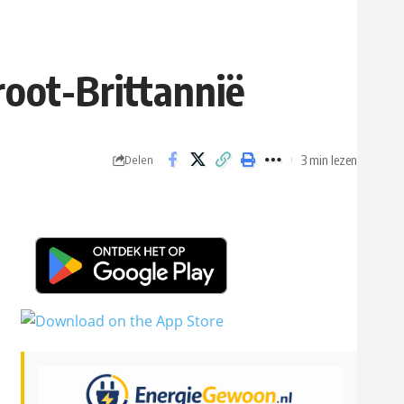
root-Brittannië
3 min lezen
Delen