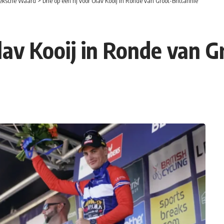
eksche Waard
>
Drie op een rij voor Olav Kooij in Ronde van Groot-Brittannië
Olav Kooij in Ronde van G