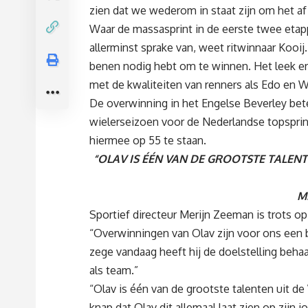
zien dat we wederom in staat zijn om het af
Waar de massasprint in de eerste twee etap
allerminst sprake van, weet ritwinnaar Kooij
benen nodig hebt om te winnen. Het leek e
met de kwaliteiten van renners als Edo en W
De overwinning in het Engelse Beverley bet
wielerseizoen voor de Nederlandse topspri
hiermee op 55 te staan.
“OLAV IS ÉÉN VAN DE GROOTSTE TALENT
M
Sportief directeur Merijn Zeeman is trots o
“Overwinningen van Olav zijn voor ons een be
zege vandaag heeft hij de doelstelling beha
als team.”
“Olav is één van de grootste talenten uit de 
knap dat Olav dit allemaal laat zien op zijn jo