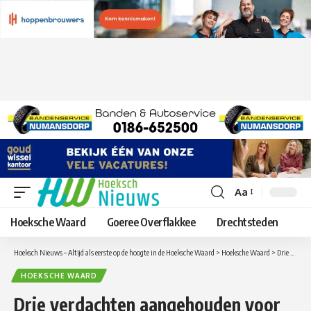
Aa
Lettergrootte
aanpassen
Hoeksche Waard
Goeree Overflakkee
Drechtsteden
Hoeksch Nieuws – Altijd als eerste op de hoogte in de Hoeksche Waard
>
Hoeksche Waard
>
Drie verdachten aangehouden voor overval op restaurant Land van Wale in Heinenoord
HOEKSCHE WAARD
Drie verdachten aangehouden voor