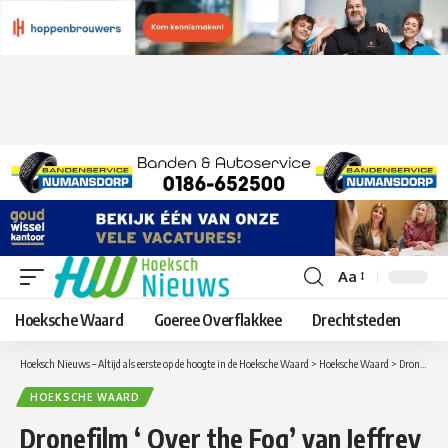
Aa
Lettergrootte
aanpassen
Hoeksche Waard
Goeree Overflakkee
Drechtsteden
Hoeksch Nieuws – Altijd als eerste op de hoogte in de Hoeksche Waard
>
Hoeksche Waard
>
Dronefilm ‘ Over the Fog’ van Jeffrey Groeneweg 3e op het Dutch Drone Film Festival
HOEKSCHE WAARD
Dronefilm ‘ Over the Fog’ van Jeffrey