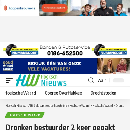
Aa
Lettergrootte
aanpassen
Hoeksche Waard
Goeree Overflakkee
Drechtsteden
Hoeksch Nieuws – Altijd als eerste op de hoogte in de Hoeksche Waard
>
Hoeksche Waard
>
Dronken bestuurder 2 keer gepakt
HOEKSCHE WAARD
Dronken bestuurder 2 keer gepakt