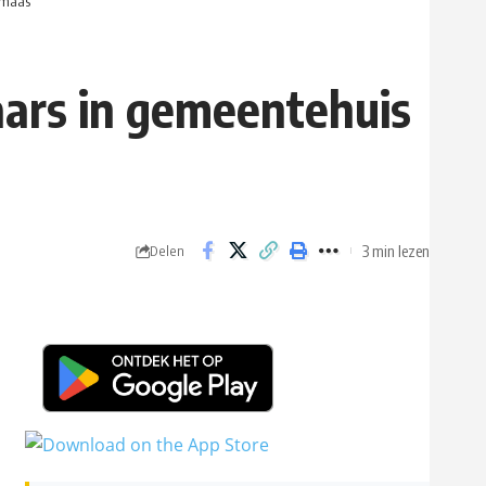
nmaas
ars in gemeentehuis
3 min lezen
Delen