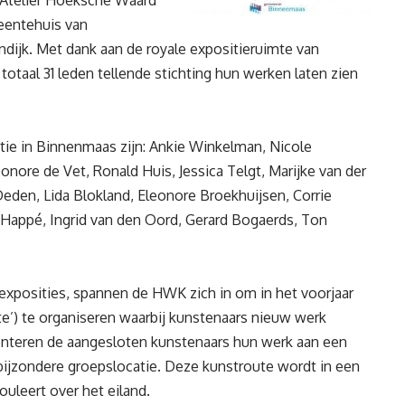
eentehuis van
ijk. Met dank aan de royale expositieruimte van
otaal 31 leden tellende stichting hun werken laten zien
ie in Binnenmaas zijn: Ankie Winkelman, Nicole
onore de Vet, Ronald Huis, Jessica Telgt, Marijke van der
Deden, Lida Blokland, Eleonore Broekhuijsen, Corrie
 Happé, Ingrid van den Oord, Gerard Bogaerds, Ton
exposities, spannen de HWK zich in om in het voorjaar
e’) te organiseren waarbij kunstenaars nieuw werk
enteren de aangesloten kunstenaars hun werk aan een
n bijzondere groepslocatie. Deze kunstroute wordt in een
leert over het eiland.