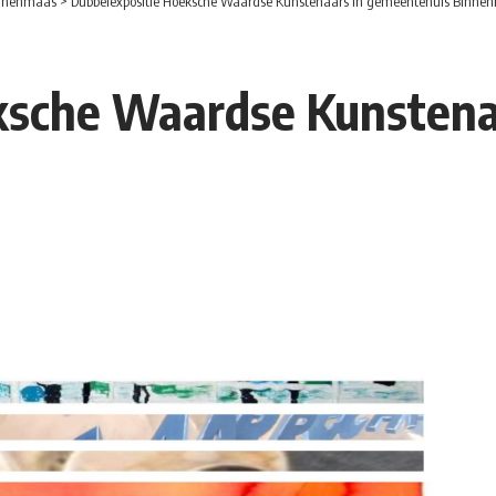
nnenmaas
>
Dubbelexpositie Hoeksche Waardse Kunstenaars in gemeentehuis Binne
ksche Waardse Kunstena