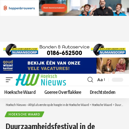
Aa
Lettergrootte
aanpassen
Hoeksche Waard
Goeree Overflakkee
Drechtsteden
Hoeksch Nieuws – Altijd als eerste op de hoogte in de Hoeksche Waard
>
Hoeksche Waard
>
Duurzaamheidsfestival in de Hoeksche Waard op woensdag 10 oktober, ben jij er bij ?
HOEKSCHE WAARD
Duurzaamheidsfestival in de