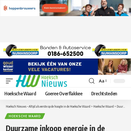
Aa
Lettergrootte
aanpassen
Hoeksche Waard
Goeree Overflakkee
Drechtsteden
Hoeksch Nieuws – Altijd als eerste op de hoogte in de Hoeksche Waard
>
Hoeksche Waard
>
Duurzame inkoop energie in de Hoeksche Waard
HOEKSCHE WAARD
Duurzame inkoop energie in de