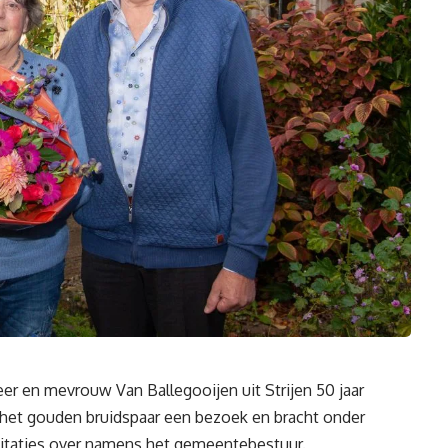
r en mevrouw Van Ballegooijen uit Strijen 50 jaar
 het gouden bruidspaar een bezoek en bracht onder
citaties over namens het gemeentebestuur.