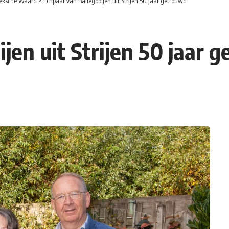
eksche Waard
>
Echpaar van Ballegooijen uit Strijen 50 jaar getrouwd
jen uit Strijen 50 jaar 