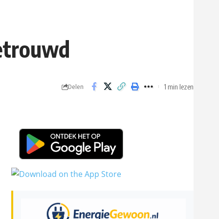
getrouwd
1 min lezen
Delen