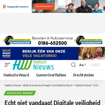
Aa
Lettergrootte
aanpassen
Hoeksche Waard
Goeree Overflakkee
Drechtsteden
Hoeksch Nieuws – Altijd als eerste op de hoogte in de Hoeksche Waard
>
Hoeksche Waard
>
Echt niet vandaag! Digitale veiligheid centraal tijdens de landelijke campagneweek
HOEKSCHE WAARD
Echt niet vandaag! Digitale veiligheid