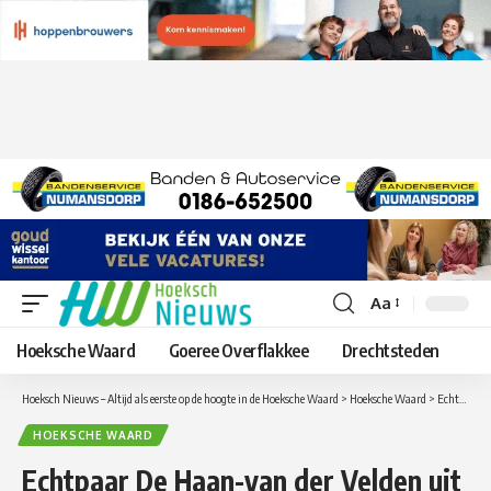
Aa
Lettergrootte
aanpassen
Hoeksche Waard
Goeree Overflakkee
Drechtsteden
Hoeksch Nieuws – Altijd als eerste op de hoogte in de Hoeksche Waard
>
Hoeksche Waard
>
Echtpaar De Haan-van der Velden uit Numansdorp 60 jaar getrouwd
HOEKSCHE WAARD
Echtpaar De Haan-van der Velden uit