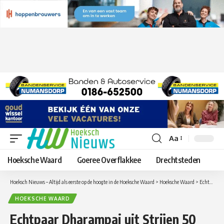
Aa
Lettergrootte
aanpassen
Hoeksche Waard
Goeree Overflakkee
Drechtsteden
Hoeksch Nieuws – Altijd als eerste op de hoogte in de Hoeksche Waard
>
Hoeksche Waard
>
Echtpaar Dharampai uit Strijen 50 jaar getrouwd
HOEKSCHE WAARD
Echtpaar Dharampai uit Strijen 50