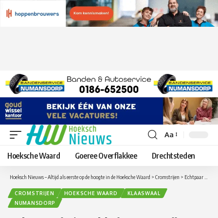
Aa
Lettergrootte
aanpassen
Hoeksche Waard
Goeree Overflakkee
Drechtsteden
Hoeksch Nieuws – Altijd als eerste op de hoogte in de Hoeksche Waard
>
Cromstrijen
>
Echtpaar in ‘t Veld uit Cromstrijen 55 jaar getrouwd
CROMSTRIJEN
HOEKSCHE WAARD
KLAASWAAL
NUMANSDORP