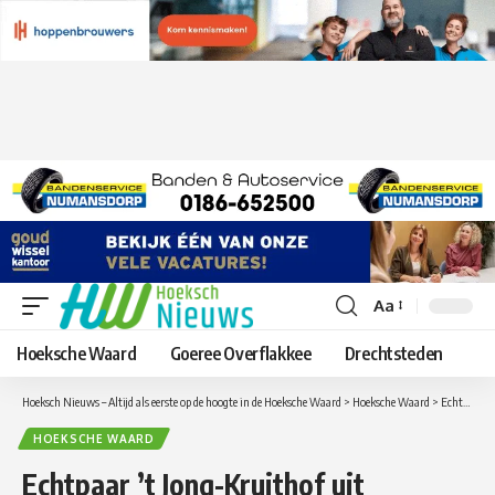
Aa
Lettergrootte
aanpassen
Hoeksche Waard
Goeree Overflakkee
Drechtsteden
Hoeksch Nieuws – Altijd als eerste op de hoogte in de Hoeksche Waard
>
Hoeksche Waard
>
Echtpaar ’t Jong-Kruithof uit Numansdorp viert diamanten huwelijk
HOEKSCHE WAARD
Echtpaar ’t Jong-Kruithof uit