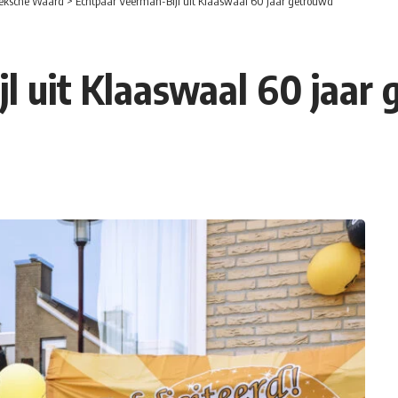
eksche Waard
>
Echtpaar Veerman-Bijl uit Klaaswaal 60 jaar getrouwd
l uit Klaaswaal 60 jaar