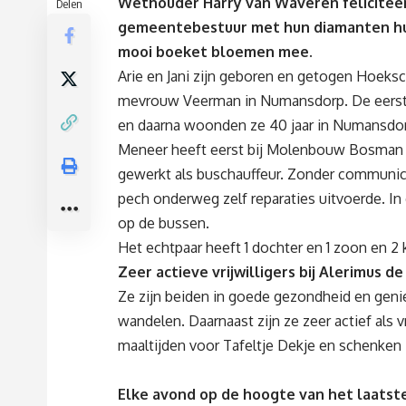
Wethouder Harry van Waveren felicitee
Delen
gemeentebestuur met hun diamanten huw
mooi boeket bloemen mee.
Arie en Jani zijn geboren en getogen Hoeksc
mevrouw Veerman in Numansdorp. De eerste 
en daarna woonden ze 40 jaar in Numansdorp
Meneer heeft eerst bij Molenbouw Bosman in 
gewerkt als buschauffeur. Zonder communic
pech onderweg zelf reparaties uitvoerde. In
op de bussen.
Het echtpaar heeft 1 dochter en 1 zoon en 2 
Zeer actieve vrijwilligers bij Alerimus de
Ze zijn beiden in goede gezondheid en genie
wandelen. Daarnaast zijn ze zeer actief als v
maaltijden voor Tafeltje Dekje en schenken 
Elke avond op de hoogte van het laatste