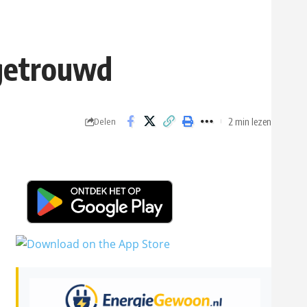
 getrouwd
2 min lezen
Delen