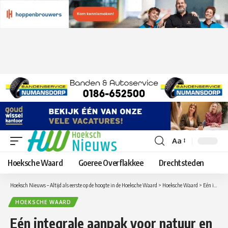
Aa
Lettergrootte
aanpassen
Hoeksche Waard
Goeree Overflakkee
Drechtsteden
Hoeksch Nieuws – Altijd als eerste op de hoogte in de Hoeksche Waard
>
Hoeksche Waard
>
Eén integrale aanpak voor natuur en recreatie in Zuidwestelijke Delta
HOEKSCHE WAARD
Eén integrale aanpak voor natuur en