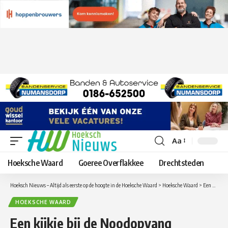
Aa
Lettergrootte
aanpassen
Hoeksche Waard
Goeree Overflakkee
Drechtsteden
Hoeksch Nieuws – Altijd als eerste op de hoogte in de Hoeksche Waard
>
Hoeksche Waard
>
Een kijkje bij de Noodopvang Kinderdagverblijf en Peuterspeelzaal in de Hoeksche Waard
HOEKSCHE WAARD
Een kijkje bij de Noodopvang