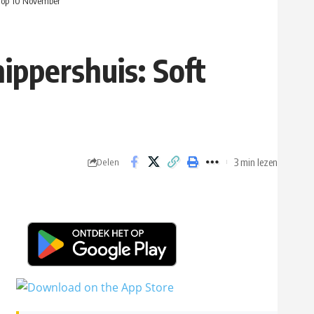
g op 10 November
ippershuis: Soft
3 min lezen
Delen