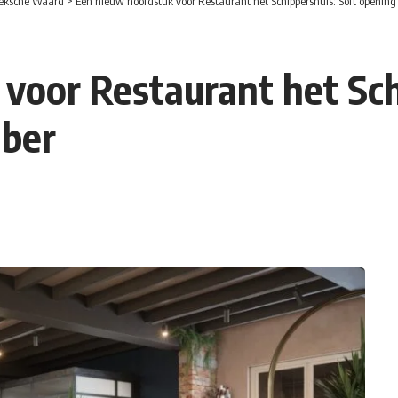
eksche Waard
>
Een nieuw hoofdstuk voor Restaurant het Schippershuis: Soft openin
voor Restaurant het Sch
mber