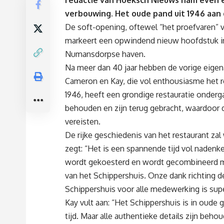
redactie van Hoeksch Nieuws nam even e
verbouwing. Het oude pand uit 1946 aan
De soft-opening, oftewel “het proefvaren” 
markeert een opwindend nieuw hoofdstuk in 
Numansdorpse haven.
Na meer dan 40 jaar hebben de vorige eigen
Cameron en Kay, die vol enthousiasme het 
1946, heeft een grondige restauratie onderga
behouden en zijn terug gebracht, waardoo
vereisten.
De rijke geschiedenis van het restaurant za
zegt: “Het is een spannende tijd vol nadenk
wordt gekoesterd en wordt gecombineerd 
van het Schippershuis. Onze dank richting
Schippershuis voor alle medewerking is supe
Kay vult aan: “Het Schippershuis is in oude
tijd. Maar alle authentieke details zijn beh