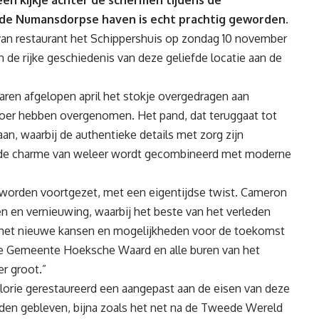
en kijkje achter de schermen tijdens de
 de Numansdorpse haven is echt prachtig geworden.
van restaurant het Schippershuis op zondag 10 november
de rijke geschiedenis van deze geliefde locatie aan de
aren afgelopen april het stokje overgedragen aan
roer hebben overgenomen. Het pand, dat teruggaat tot
an, waarbij de authentieke details met zorg zijn
r de charme van weleer wordt gecombineerd met moderne
l worden voortgezet, met een eigentijdse twist. Cameron
en en vernieuwing, waarbij het beste van het verleden
met nieuwe kansen en mogelijkheden voor de toekomst
 de Gemeente Hoeksche Waard en alle buren van het
r groot.”
 glorie gerestaureerd een aangepast aan de eisen van deze
ouden gebleven, bijna zoals het net na de Tweede Wereld