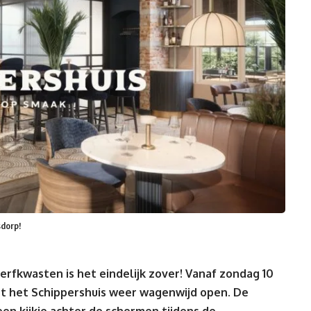
sdorp!
rfkwasten is het eindelijk zover! Vanaf zondag 10
t het Schippershuis weer wagenwijd open. De