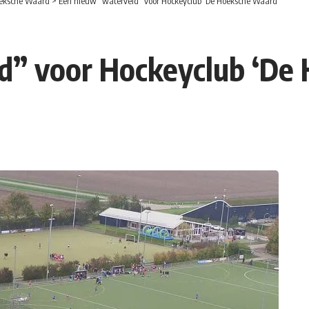
eksche Waard
>
Een nieuw “waterveld” voor Hockeyclub ‘De Hoeksche Waard’
d” voor Hockeyclub ‘De