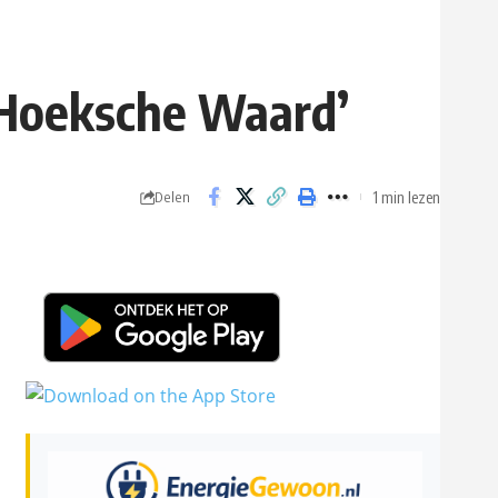
 Hoeksche Waard’
1 min lezen
Delen