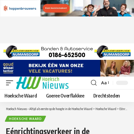
Aa
Lettergrootte
aanpassen
Hoeksche Waard
Goeree Overflakkee
Drechtsteden
Hoeksch Nieuws – Altijd als eerste op de hoogte in de Hoeksche Waard
>
Hoeksche Waard
>
Eénrichtingsverkeer in de Boompjesstraat en Boskade in Strijen zo goed als rond
HOEKSCHE WAARD
Eénrichtingsverkeer in de