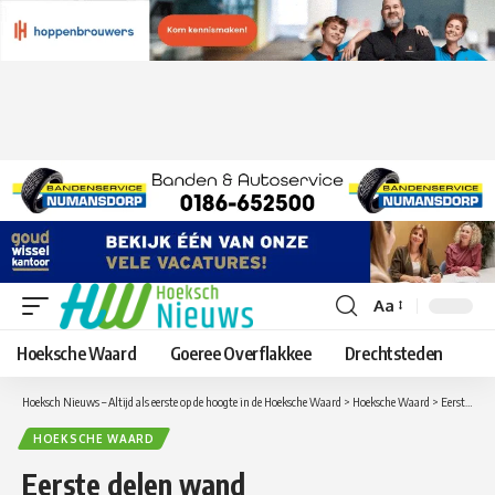
Aa
Lettergrootte
aanpassen
Hoeksche Waard
Goeree Overflakkee
Drechtsteden
Hoeksch Nieuws – Altijd als eerste op de hoogte in de Hoeksche Waard
>
Hoeksche Waard
>
Eerste delen wand middentunnelkanaal Heinenoordtunnel gearriveerd
HOEKSCHE WAARD
Eerste delen wand