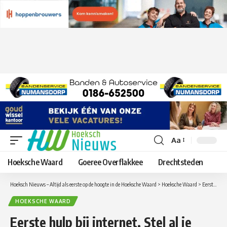
Aa
Lettergrootte
aanpassen
Hoeksche Waard
Goeree Overflakkee
Drechtsteden
Hoeksch Nieuws – Altijd als eerste op de hoogte in de Hoeksche Waard
>
Hoeksche Waard
>
Eerste hulp bij internet. Stel al je vragen over tablets, smartphones en e-books
HOEKSCHE WAARD
Eerste hulp bij internet. Stel al je