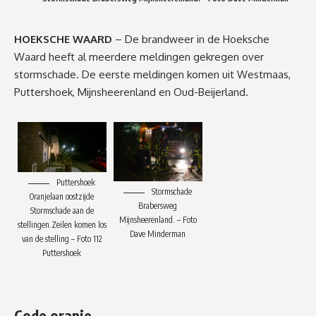
HOEKSCHE WAARD
– De brandweer in de Hoeksche
Waard heeft al meerdere meldingen gekregen over
stormschade. De eerste meldingen komen uit Westmaas,
Puttershoek, Mijnsheerenland en Oud-Beijerland.
Puttershoek
Stormschade
Oranjelaan oostzijde
Brabersweg
Stormschade aan de
Mijnsheerenland. – Foto
stellingen.Zeilen komen los
Dave Minderman
van de stelling – Foto 112
Puttershoek
Code oranje