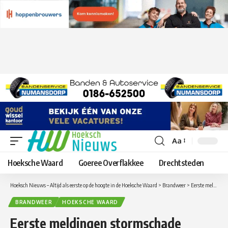
Aa
Lettergrootte
aanpassen
Hoeksche Waard
Goeree Overflakkee
Drechtsteden
Hoeksch Nieuws – Altijd als eerste op de hoogte in de Hoeksche Waard
>
Brandweer
>
Eerste meldingen stormschade Hoeksche Waard stromen binnen.
BRANDWEER
HOEKSCHE WAARD
Eerste meldingen stormschade