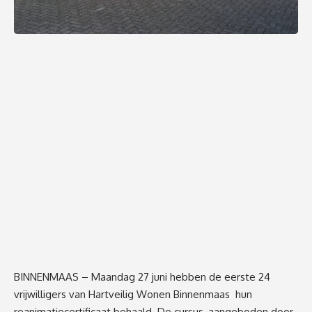
BINNENMAAS – Maandag 27 juni hebben de eerste 24
vrijwilligers van Hartveilig Wonen Binnenmaas hun
reanimatiecertificaat behaald. De cursus, aangeboden door