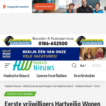
Aa
Lettergrootte
aanpassen
Hoeksche Waard
Goeree Overflakkee
Drechtsteden
Hoeksch Nieuws – Altijd als eerste op de hoogte in de Hoeksche Waard
>
Hoeksche Waard
>
Eerste vrijwilligers Hartveilig Wonen Binnenmaas behalen reanimatiecertificaat
HOEKSCHE WAARD
Eerste vrijwilligers Hartveilig Wonen