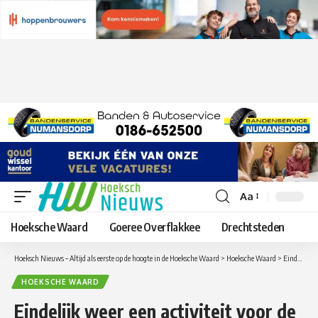
Aa
Lettergrootte
aanpassen
Hoeksche Waard
Goeree Overflakkee
Drechtsteden
Hoeksch Nieuws – Altijd als eerste op de hoogte in de Hoeksche Waard
>
Hoeksche Waard
>
Eindelijk weer een activiteit voor de senioren van de Zonnebloem Oud-Beijerland
HOEKSCHE WAARD
Eindelijk weer een activiteit voor de