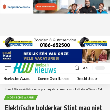
Aa
Lettergrootte
aanpassen
Hoeksche Waard
Goeree Overflakkee
Drechtsteden
Hoeksch Nieuws – Altijd als eerste op de hoogte in de Hoeksche Waard
>
Hoeksche Waard
>
Elektrische bolderkar Stint mag niet meer op de openbare weg
HOEKSCHE WAARD
Elektrische bolderkar Stint mag niet