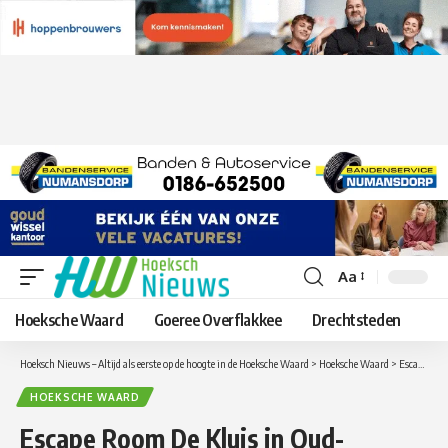
Aa
Lettergrootte
aanpassen
Hoeksche Waard
Goeree Overflakkee
Drechtsteden
Hoeksch Nieuws – Altijd als eerste op de hoogte in de Hoeksche Waard
>
Hoeksche Waard
>
Escape Room De Kluis in Oud-Beijerland vanaf nu geopend!
HOEKSCHE WAARD
Escape Room De Kluis in Oud-