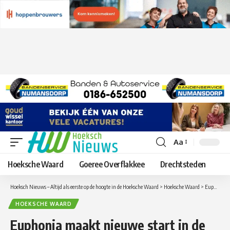
Aa
Lettergrootte
aanpassen
Hoeksche Waard
Goeree Overflakkee
Drechtsteden
Hoeksch Nieuws – Altijd als eerste op de hoogte in de Hoeksche Waard
>
Hoeksche Waard
>
Euphonia maakt nieuwe start in de Open Hof kerk in Oud-Beijerland
HOEKSCHE WAARD
Euphonia maakt nieuwe start in de