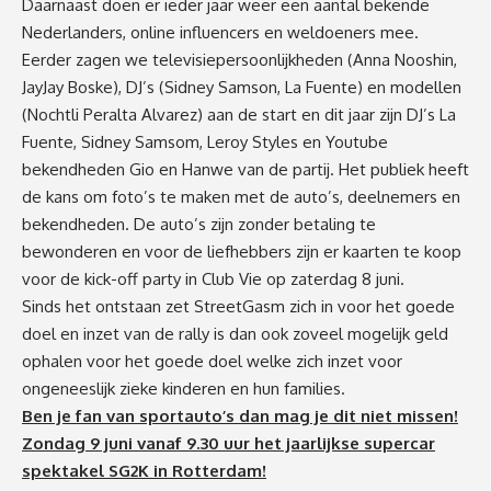
Daarnaast doen er ieder jaar weer een aantal bekende
Nederlanders, online influencers en weldoeners mee.
Eerder zagen we televisiepersoonlijkheden (Anna Nooshin,
JayJay Boske), DJ’s (Sidney Samson, La Fuente) en modellen
(Nochtli Peralta Alvarez) aan de start en dit jaar zijn DJ’s La
Fuente, Sidney Samsom, Leroy Styles en Youtube
bekendheden Gio en Hanwe van de partij. Het publiek heeft
de kans om foto’s te maken met de auto’s, deelnemers en
bekendheden. De auto’s zijn zonder betaling te
bewonderen en voor de liefhebbers zijn er kaarten te koop
voor de kick-off party in Club Vie op zaterdag 8 juni.
Sinds het ontstaan zet StreetGasm zich in voor het goede
doel en inzet van de rally is dan ook zoveel mogelijk geld
ophalen voor het goede doel welke zich inzet voor
ongeneeslijk zieke kinderen en hun families.
Ben je fan van sportauto’s dan mag je dit niet missen!
Zondag 9 juni vanaf 9.30 uur het jaarlijkse supercar
spektakel SG2K in Rotterdam!