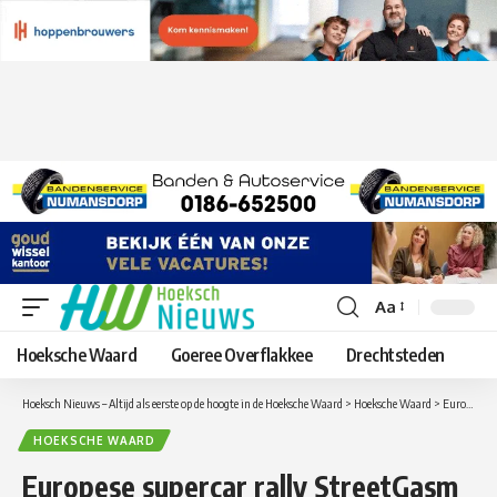
Aa
Lettergrootte
aanpassen
Hoeksche Waard
Goeree Overflakkee
Drechtsteden
Hoeksch Nieuws – Altijd als eerste op de hoogte in de Hoeksche Waard
>
Hoeksche Waard
>
Europese supercar rally StreetGasm 2000 start bij Feyenoord stadion
HOEKSCHE WAARD
Europese supercar rally StreetGasm