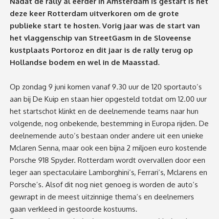
Nadat de rally al eerder in Amsterdam is gestart is het
deze keer Rotterdam uitverkoren om de grote
publieke start te hosten. Vorig jaar was de start van
het vlaggenschip van StreetGasm in de
Sloveense
kustplaats Portoroz en dit jaar is de rally terug op
Hollandse bodem en wel in de Maasstad.
Op zondag 9 juni komen vanaf 9.30 uur de 120 sportauto’s
aan bij De Kuip en staan hier opgesteld totdat om 12.00 uur
het startschot klinkt en de deelnemende teams naar hun
volgende, nog onbekende, bestemming in Europa rijden. De
deelnemende auto’s bestaan onder andere uit een unieke
Mclaren Senna, maar ook een bijna 2 miljoen euro kostende
Porsche 918 Spyder. Rotterdam wordt overvallen door een
leger aan spectaculaire Lamborghini’s, Ferrari’s, Mclarens en
Porsche’s. Alsof dit nog niet genoeg is worden de auto’s
gewrapt in de meest uitzinnige thema’s en deelnemers
gaan verkleed in gestoorde kostuums.