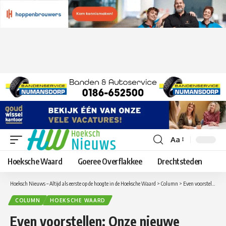
Aa
Lettergrootte
aanpassen
Hoeksche Waard
Goeree Overflakkee
Drechtsteden
Hoeksch Nieuws – Altijd als eerste op de hoogte in de Hoeksche Waard
>
Column
>
Even voorstellen: Onze nieuwe columniste Jacqueline
COLUMN
HOEKSCHE WAARD
Even voorstellen: Onze nieuwe