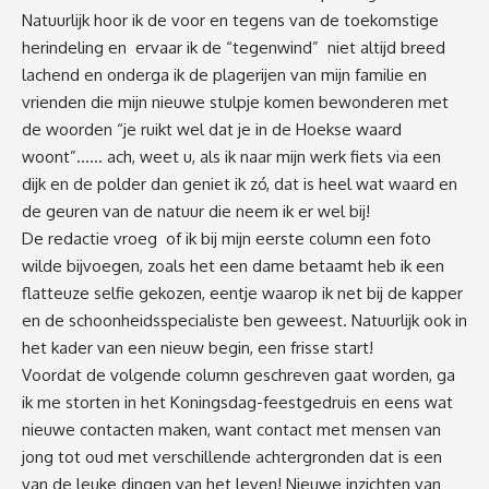
Natuurlijk hoor ik de voor en tegens van de toekomstige
herindeling en ervaar ik de “tegenwind” niet altijd breed
lachend en onderga ik de plagerijen van mijn familie en
vrienden die mijn nieuwe stulpje komen bewonderen met
de woorden “je ruikt wel dat je in de Hoekse waard
woont”…… ach, weet u, als ik naar mijn werk fiets via een
dijk en de polder dan geniet ik zó, dat is heel wat waard en
de geuren van de natuur die neem ik er wel bij!
De redactie vroeg of ik bij mijn eerste column een foto
wilde bijvoegen, zoals het een dame betaamt heb ik een
flatteuze selfie gekozen, eentje waarop ik net bij de kapper
en de schoonheidsspecialiste ben geweest. Natuurlijk ook in
het kader van een nieuw begin, een frisse start!
Voordat de volgende column geschreven gaat worden, ga
ik me storten in het Koningsdag-feestgedruis en eens wat
nieuwe contacten maken, want contact met mensen van
jong tot oud met verschillende achtergronden dat is een
van de leuke dingen van het leven! Nieuwe inzichten van