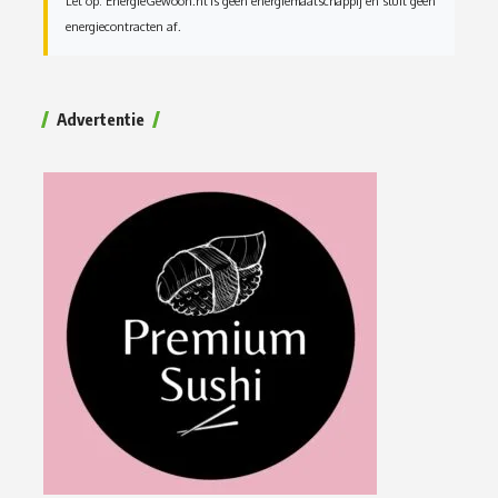
Let op: EnergieGewoon.nl is geen energiemaatschappij en sluit geen
energiecontracten af.
Advertentie