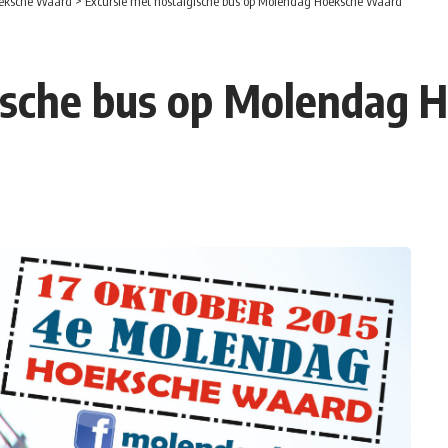
eksche Waard
>
Excursie met nostalgische bus op Molendag Hoeksche Waard
gische bus op Molendag