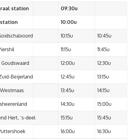
raal station
09:30u
station
10:00u
oidschalxoord
10:15u
10:45u
iershil
11:15u
11:45u
, Goudswaard
12:00u
12:30u
Zuid-Beijerland
12:45u
13:15u
, Westmaas
13:45u
14:15u
sheerenland
14:30u
15:00u
nd Hert, ‘s-deel
15:15u
15:45u
Puttershoek
16:00u
16:30u