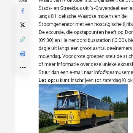
Waard van 17 oktober a.s. organiseert de Sti
Delen
Stads- en Streekbus uit ’s-Gravendeel een e
langs 8 Hoeksche Waardse molens en de
Stoomgenerator met een nostalgische lijnb
De excursie, die opstappunten heeft op Do
(09:30) en Heinenoord busstation (10:00), bi
dagje uit langs een groot aantal deelnemers
molendag. Voor grote groepen stelt de sticht
of meer informatie over deze unieke excurs
Stuur dan een e-mail naar
info@deamusemen
Let op:
u kunt inschrijven tot zaterdag 10 ok