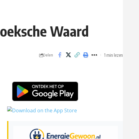
 Hoeksche Waard
1 min lezen
Delen