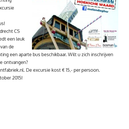
chting
xcursie
us!
rdrecht CS
edt een leuk
 van de
ing een aparte bus beschikbaar. Wilt u zich inschrijven
ie ontvangen?
tfabriek.nl
. De excursie kost € 15,- per persoon.
tober 2015!