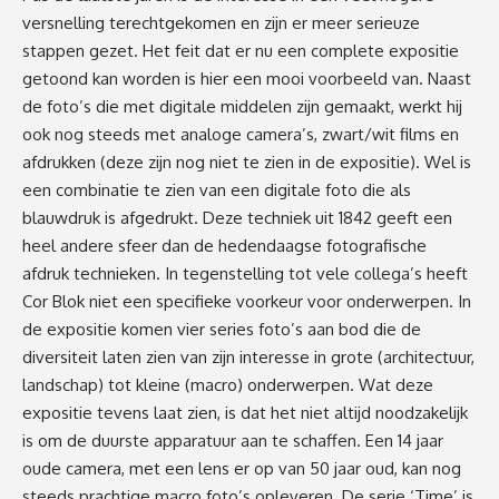
versnelling terechtgekomen en zijn er meer serieuze
stappen gezet. Het feit dat er nu een complete expositie
getoond kan worden is hier een mooi voorbeeld van. Naast
de foto’s die met digitale middelen zijn gemaakt, werkt hij
ook nog steeds met analoge camera’s, zwart/wit films en
afdrukken (deze zijn nog niet te zien in de expositie). Wel is
een combinatie te zien van een digitale foto die als
blauwdruk is afgedrukt. Deze techniek uit 1842 geeft een
heel andere sfeer dan de hedendaagse fotografische
afdruk technieken. In tegenstelling tot vele collega’s heeft
Cor Blok niet een specifieke voorkeur voor onderwerpen. In
de expositie komen vier series foto’s aan bod die de
diversiteit laten zien van zijn interesse in grote (architectuur,
landschap) tot kleine (macro) onderwerpen. Wat deze
expositie tevens laat zien, is dat het niet altijd noodzakelijk
is om de duurste apparatuur aan te schaffen. Een 14 jaar
oude camera, met een lens er op van 50 jaar oud, kan nog
steeds prachtige macro foto’s opleveren. De serie ‘Time’ is