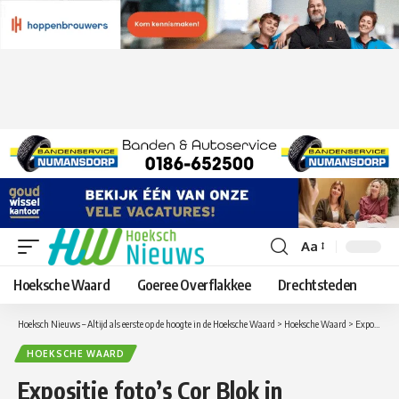
Aa
Lettergrootte
aanpassen
Hoeksche Waard
Goeree Overflakkee
Drechtsteden
Hoeksch Nieuws – Altijd als eerste op de hoogte in de Hoeksche Waard
>
Hoeksche Waard
>
Expositie foto’s Cor Blok in Dienstencentrum ’t Weegje
HOEKSCHE WAARD
Expositie foto’s Cor Blok in