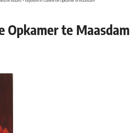
eksche Waard
>
Expositie in Galerie De Opkamer te Maasdam
e De Opkamer te Maasdam