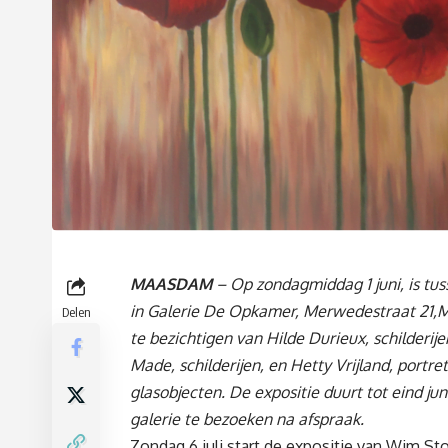
MAASDAM
– Op zondagmiddag 1 juni, is tus
in Galerie De Opkamer, Merwedestraat 21,
Delen
te bezichtigen van Hilde Durieux, schilderij
Made, schilderijen, en Hetty Vrijland, portre
glasobjecten. De expositie duurt tot eind juni
galerie te bezoeken na afspraak.
Zondag 6 juli start de expositie van Wim Sto