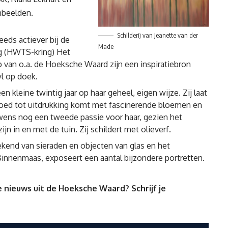
nbeelden.
Schilderij van Jeanette van der
teeds actiever bij de
Made
g (HWTS-kring) Het
 van o.a. de Hoeksche Waard zijn een inspiratiebron
yl op doek.
n kleine twintig jaar op haar geheel, eigen wijze. Zij laat
 goed tot uitdrukking komt met fascinerende bloemen en
ns nog een tweede passie voor haar, gezien het
n in en met de tuin. Zij schildert met olieverf.
kend van sieraden en objecten van glas en het
nnenmaas, exposeert een aantal bijzondere portretten.
 nieuws uit de Hoeksche Waard? Schrijf je