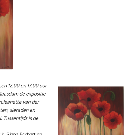
sen 12.00 en 17.00 uur
Maasdam de expositie
en,Jeanette van der
tten, sieraden en
. Tussentijds is de
lk, Riana Eckhart en