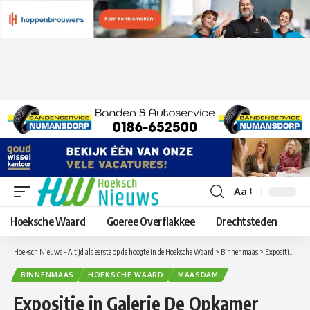
Aa
Lettergrootte
aanpassen
Hoeksche Waard
Goeree Overflakkee
Drechtsteden
Hoeksch Nieuws – Altijd als eerste op de hoogte in de Hoeksche Waard
>
Binnenmaas
>
Expositie in Galerie De Opkamer
BINNENMAAS
HOEKSCHE WAARD
MAASDAM
Expositie in Galerie De Opkamer