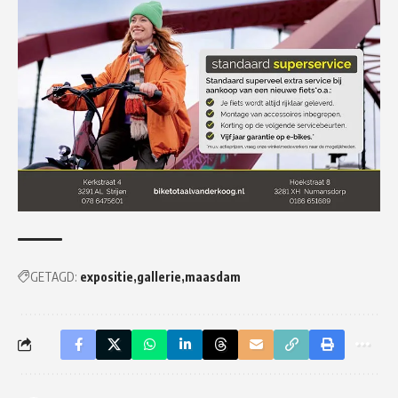
GETAGD:
expositie
gallerie
maasdam