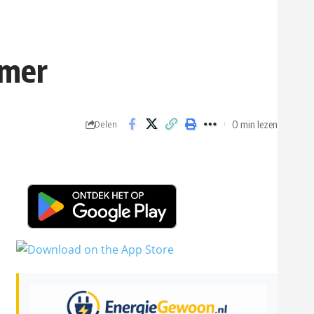
amer
0 min lezen
Delen