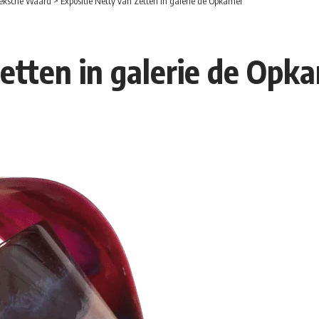
eksche Waard
>
Expositie Netty van Zetten in galerie de Opkamer
Zetten in galerie de Opk