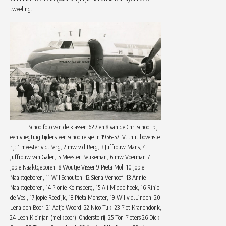
tweeling.
Schoolfoto van de klassen 6?,7 en 8 van de Chr. school bij
een vliegtuig tijdens een schoolreisje in 1956-57. V.l.n.r. bovenste
rij: 1 meester v.d.Berg, 2 mw v.d.Berg, 3 Juffrouw Mans, 4
Juffrouw van Galen, 5 Meester Beukeman, 6 mw Voerman 7
Jopie Naaktgeboren, 8 Woutje Visser 9 Pieta Mol, 10 Jopie
Naaktgeboren, 11 Wil Schouten, 12 Siena Verhoef, 13 Annie
Naaktgeboren, 14 Plonie Kolmsberg, 15 Ali Middelhoek, 16 Rinie
de Vos., 17 Jopie Reedijk, 18 Pieta Monster, 19 Wil v.d.Linden, 20
Lena den Boer, 21 Aafje Woord, 22 Nico Tuk, 23 Piet Kranendonk,
24 Leen Kleinjan (melkboer). Onderste rij: 25 Ton Pieters 26 Dick