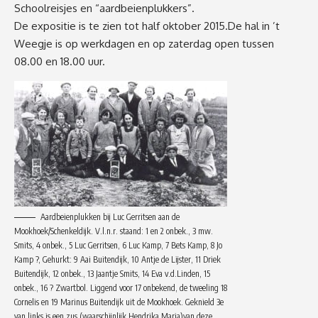
Schoolreisjes en “aardbeienplukkers”.
De expositie is te zien tot half oktober 2015.De hal in ’t
Weegje is op werkdagen en op zaterdag open tussen
08.00 en 18.00 uur.
Aardbeienplukken bij Luc Gerritsen aan de
Mookhoek/Schenkeldijk. V.l.n.r. staand: 1 en 2 onbek., 3 mw.
Smits, 4 onbek., 5 Luc Gerritsen, 6 Luc Kamp, 7 Bets Kamp, 8 Jo
Kamp ?, Gehurkt: 9 Aai Buitendijk, 10 Antje de Lijster, 11 Driek
Buitendijk, 12 onbek., 13 Jaantje Smits, 14 Eva v.d.Linden, 15
onbek., 16 ? Zwartbol. Liggend voor 17 onbekend, de tweeling 18
Cornelis en 19 Marinus Buitendijk uit de Mookhoek. Geknield 3e
van links is een zus (waarschijnlijk Hendrika Maria)van deze