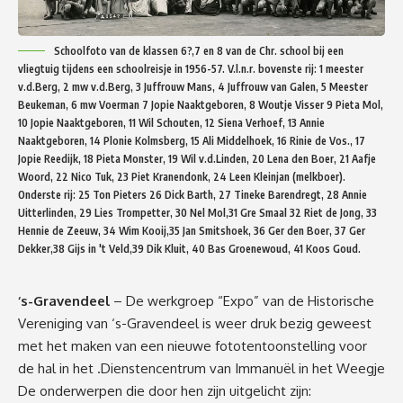
Schoolfoto van de klassen 6?,7 en 8 van de Chr. school bij een
vliegtuig tijdens een schoolreisje in 1956-57. V.l.n.r. bovenste rij: 1 meester
v.d.Berg, 2 mw v.d.Berg, 3 Juffrouw Mans, 4 Juffrouw van Galen, 5 Meester
Beukeman, 6 mw Voerman 7 Jopie Naaktgeboren, 8 Woutje Visser 9 Pieta Mol,
10 Jopie Naaktgeboren, 11 Wil Schouten, 12 Siena Verhoef, 13 Annie
Naaktgeboren, 14 Plonie Kolmsberg, 15 Ali Middelhoek, 16 Rinie de Vos., 17
Jopie Reedijk, 18 Pieta Monster, 19 Wil v.d.Linden, 20 Lena den Boer, 21 Aafje
Woord, 22 Nico Tuk, 23 Piet Kranendonk, 24 Leen Kleinjan (melkboer).
Onderste rij: 25 Ton Pieters 26 Dick Barth, 27 Tineke Barendregt, 28 Annie
Uitterlinden, 29 Lies Trompetter, 30 Nel Mol,31 Gre Smaal 32 Riet de Jong, 33
Hennie de Zeeuw, 34 Wim Kooij,35 Jan Smitshoek, 36 Ger den Boer, 37 Ger
Dekker,38 Gijs in 't Veld,39 Dik Kluit, 40 Bas Groenewoud, 41 Koos Goud.
‘s-Gravendeel
– De werkgroep “Expo” van de Historische
Vereniging van ‘s-Gravendeel is weer druk bezig geweest
met het maken van een nieuwe fototentoonstelling voor
de hal in het .Dienstencentrum van Immanuël in het Weegje
De onderwerpen die door hen zijn uitgelicht zijn: