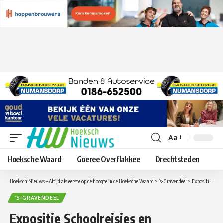
Aa
Lettergrootte
aanpassen
Hoeksche Waard
Goeree Overflakkee
Drechtsteden
Hoeksch Nieuws – Altijd als eerste op de hoogte in de Hoeksche Waard
>
’s-Gravendeel
>
Expositie Schoolreisjes en aardbeienplukkers in Dienstencentrum het Weegje in ‘s-Gravendeel
’S-GRAVENDEEL
Expositie Schoolreisjes en