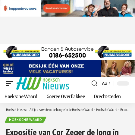
Aa
Lettergrootte
aanpassen
Hoeksche Waard
Goeree Overflakkee
Drechtsteden
Hoeksch Nieuws – Altijd als eerste op de hoogte in de Hoeksche Waard
>
Hoeksche Waard
>
Expositie van Cor Zeger de Jong in De Open Hof kerk
HOEKSCHE WAARD
Expositie van Cor Zeger de Jong in