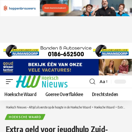
Aa
Lettergrootte
aanpassen
Hoeksche Waard
Goeree Overflakkee
Drechtsteden
Hoeksch Nieuws – Altijd als eerste op de hoogte in de Hoeksche Waard
>
Hoeksche Waard
>
Extra geld voor jeugdhulp Zuid-Holland Zuid
HOEKSCHE WAARD
Extra geld voor jeugdhulp Zuid-