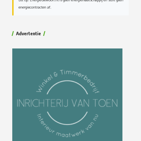
Let op: EnergieGewoon.nl is geen energiemaatschappij en sluit geen
energiecontracten af.
Advertentie