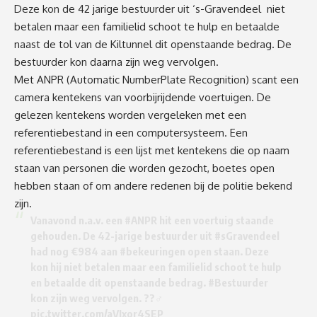
Deze kon de 42 jarige bestuurder uit ‘s-Gravendeel niet
betalen maar een familielid schoot te hulp en betaalde
naast de tol van de Kiltunnel dit openstaande bedrag. De
bestuurder kon daarna zijn weg vervolgen.
Met ANPR (Automatic NumberPlate Recognition) scant een
camera kentekens van voorbijrijdende voertuigen. De
gelezen kentekens worden vergeleken met een
referentiebestand in een computersysteem. Een
referentiebestand is een lijst met kentekens die op naam
staan van personen die worden gezocht, boetes open
hebben staan of om andere redenen bij de politie bekend
zijn.
Vanavond n.a.v. een
#ANPR
hit een voertuig staande
gehouden. De 42-jarige bestuurder uit
#sGravendeel
had nog €984 aan
#bekeuringen
open staan. Deze
kon hij niet betalen maar een familielid schoot te hulp
en betaalde dit openstaande bedrag.
#Bestuurder
kon zijn weg vervolgen. ??‍♂️
pic.twitter.com/aVIxor4SEP