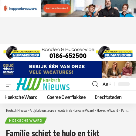
Aa
Lettergrootte
aanpassen
Hoeksche Waard
Goeree Overflakkee
Drechtsteden
Hoeksch Nieuws – Altijd als eerste op de hoogte in de Hoeksche Waard
>
Hoeksche Waard
>
Familie schiet te hulp en tikt openstaande boete bij de Politie van bijna duizend euro af van man uit ‘s-Gravendeel
HOEKSCHE WAARD
Familie schiet te hulp en tikt