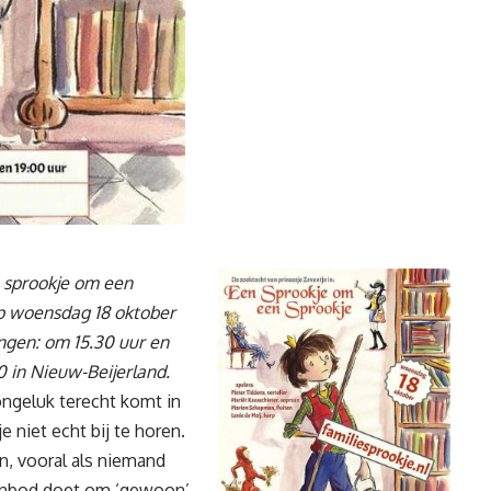
n sprookje om een
p woensdag 18 oktober
ngen: om 15.30 uur en
 in Nieuw-Beijerland.
 ongeluk terecht komt in
 niet echt bij te horen.
n, vooral als niemand
aanbod doet om ‘gewoon’