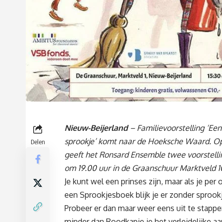
Nieuw-Beijerland
– Familievoorstelling ‘Ee
sprookje’ komt naar de Hoeksche Waard. O
Delen
geeft het Ronsard Ensemble twee voorstelli
om 19.00 uur in de Graanschuur Marktveld 10
Je kunt wel een prinses zijn, maar als je per
een Sprookjesboek blijk je er zonder sprookje
Probeer er dan maar weer eens uit te stappe
minder dan Roodkapje je het verleidelijke 