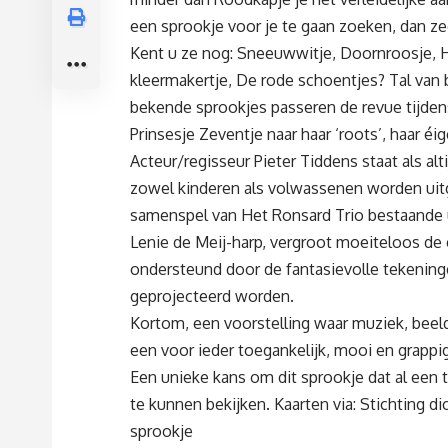
een sprookje voor je te gaan zoeken, dan zeg 
Kent u ze nog: Sneeuwwitje, Doornroosje, 
kleermakertje, De rode schoentjes? Tal van
bekende sprookjes passeren de revue tijden
Prinsesje Zeventje naar haar ‘roots’, haar éi
Acteur/regisseur Pieter Tiddens staat als al
zowel kinderen als volwassenen worden uit
samenspel van Het Ronsard Trio bestaande u
Lenie de Meij-harp, vergroot moeiteloos de e
ondersteund door de fantasievolle tekeninge
geprojecteerd worden.
Kortom, een voorstelling waar muziek, beeld
een voor ieder toegankelijk, mooi en grappi
Een unieke kans om dit sprookje dat al een 
te kunnen bekijken. Kaarten via: Stichting d
sprookje