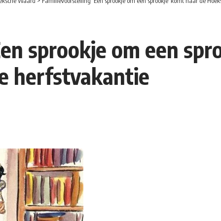
eksche Waard
>
Familievoorstelling ‘Een sprookje om een sprookje’ komt naar de Hoe
‘Een sprookje om een spr
e herfstvakantie