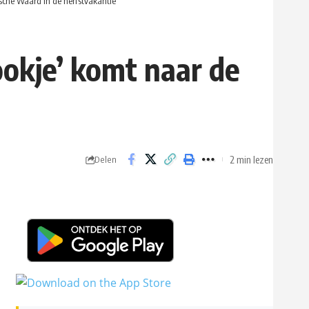
ksche Waard in de herfstvakantie
ookje’ komt naar de
2 min lezen
Delen