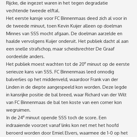
Rijcke, die ingezet waren in het tegen degradatie
vechtende tweede elftal.
Het eerste kansje voor FC Binnenmaas deed zich al voor in
de tweede minuut, toen Kevin Kuijer alleen op doelman
Minnes van SSS mocht afgaan. De doelman aarzelde en
haalde vervolgens Kuijer onderuit. Het publiek dacht al aan
een snelle strafschop, maar scheidsrechter De Graaf
oordeelde anders.
e
Het publiek moest wachten tot de 20
minuut op de eerste
serieuze kans van SSS. FC Binnenmaas leed onnodig
balverlies op het middenveld, waardoor Frank van der
Linden in de diepte aangespeeld kon worden. Deze legde
in kansrijke positie de bal breed, waar Richard van der Wilt
van FC Binnenmaas de bal ten koste van een corner kon
wegruimen.
e
In de 24
minuut opende SSS toch de score. Een
indraaiende voorzet vanaf links kon net met het hoofd
beroerd worden door Emiel Elvers, waarmee de 1-0 op het