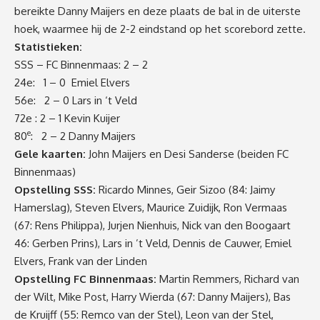
bereikte Danny Maijers en deze plaats de bal in de uiterste
hoek, waarmee hij de 2-2 eindstand op het scorebord zette.
Statistieken:
SSS – FC Binnenmaas: 2 – 2
24e: 1 – 0 Emiel Elvers
56e: 2 – 0 Lars in ‘t Veld
72e : 2 – 1 Kevin Kuijer
e
80
: 2 – 2 Danny Maijers
Gele kaarten:
John Maijers en Desi Sanderse (beiden FC
Binnenmaas)
Opstelling SSS:
Ricardo Minnes, Geir Sizoo (84: Jaimy
Hamerslag), Steven Elvers, Maurice Zuidijk, Ron Vermaas
(67: Rens Philippa), Jurjen Nienhuis, Nick van den Boogaart
46: Gerben Prins), Lars in ’t Veld, Dennis de Cauwer, Emiel
Elvers, Frank van der Linden
Opstelling FC Binnenmaas:
Martin Remmers, Richard van
der Wilt, Mike Post, Harry Wierda (67: Danny Maijers), Bas
de Kruijff (55: Remco van der Stel), Leon van der Stel,