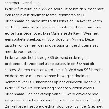
scorebord verscheen.
e
In de 25
minuut leek SSS de score uit te breiden, maar met
een reflex wist doelman Martin Remmers van FC
Binnenmaas de harde inzet van Dennis de Cauwer te keren.
FC Binnenmaas zette daar in de eerste helft nog maar een
echte kans tegenover. John Maijers zette Kevin Weij met
een subtiele steekbal vrij voor doelman Minnes. Deze
laatste kon de met weinig overtuiging ingeschoten inzet
met de voet redden.
In de tweede helft kreeg SSS de wind in de rug en
e
probeerde dit voordeel uit te buiten. In de 56
had dit
succes. Via een counter werd Lars in ’t Veld van SSS bereikt
en deze zette met een slimme beweging doelman
Remmers van FC Binnenmaas op het verkeerde been: 2-0.
e
In de 58
minuut leek het nog erger te worden voor FC
Binnenmaas. Een hoekschop van SSS werd onvoldoende
weggewerkt en kwam voor de voeten van Maurice Zuidijk.
Zijn keiharde inzet werd echter door Leon van der Stel met