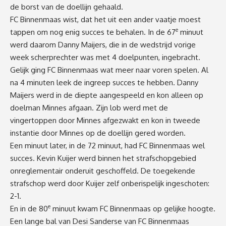
de borst van de doellijn gehaald.
FC Binnenmaas wist, dat het uit een ander vaatje moest
e
tappen om nog enig succes te behalen. In de 67
minuut
werd daarom Danny Maijers, die in de wedstrijd vorige
week scherprechter was met 4 doelpunten, ingebracht.
Gelijk ging FC Binnenmaas wat meer naar voren spelen. Al
na 4 minuten leek de ingreep succes te hebben. Danny
Maijers werd in de diepte aangespeeld en kon alleen op
doelman Minnes afgaan. Zijn lob werd met de
vingertoppen door Minnes afgezwakt en kon in tweede
instantie door Minnes op de doellijn gered worden.
Een minuut later, in de 72 minuut, had FC Binnenmaas wel
succes. Kevin Kuijer werd binnen het strafschopgebied
onreglementair onderuit geschoffeld. De toegekende
strafschop werd door Kuijer zelf onberispelijk ingeschoten:
2-1.
e
En in de 80
minuut kwam FC Binnenmaas op gelijke hoogte.
Een lange bal van Desi Sanderse van FC Binnenmaas