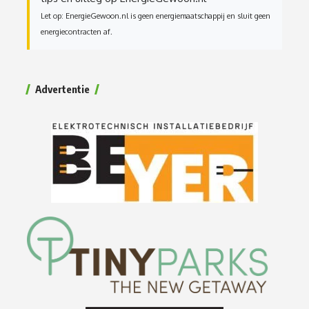
Let op: EnergieGewoon.nl is geen energiemaatschappij en sluit geen
energiecontracten af.
Advertentie