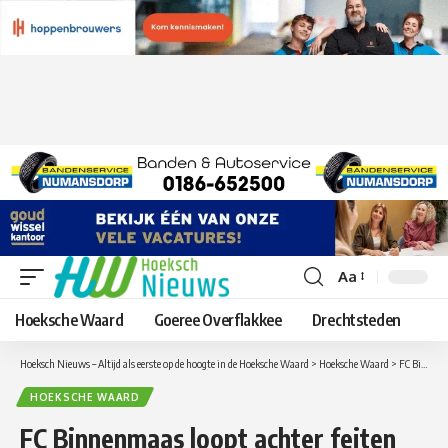
Aa
Lettergrootte
aanpassen
Hoeksche Waard
Goeree Overflakkee
Drechtsteden
Hoeksch Nieuws – Altijd als eerste op de hoogte in de Hoeksche Waard
>
Hoeksche Waard
>
FC Binnenmaas loopt achter feiten aan tegen VVGZ
HOEKSCHE WAARD
FC Binnenmaas loopt achter feiten