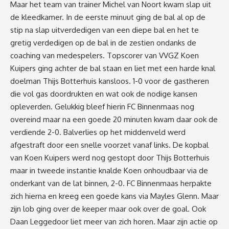
Maar het team van trainer Michel van Noort kwam slap uit
de kleedkamer. In de eerste minuut ging de bal al op de
stip na slap uitverdedigen van een diepe bal en het te
gretig verdedigen op de bal in de zestien ondanks de
coaching van medespelers. Topscorer van VVGZ Koen
Kuipers ging achter de bal staan en liet met een harde knal
doelman Thijs Botterhuis kansloos. 1-0 voor de gastheren
die vol gas doordrukten en wat ook de nodige kansen
opleverden. Gelukkig bleef hierin FC Binnenmaas nog
overeind maar na een goede 20 minuten kwam daar ook de
verdiende 2-0. Balverlies op het middenveld werd
afgestraft door een snelle voorzet vanaf links. De kopbal
van Koen Kuipers werd nog gestopt door Thijs Botterhuis
maar in tweede instantie knalde Koen onhoudbaar via de
onderkant van de lat binnen, 2-0. FC Binnenmaas herpakte
zich hierna en kreeg een goede kans via Mayles Glenn. Maar
zijn lob ging over de keeper maar ook over de goal. Ook
Daan Leggedoor liet meer van zich horen. Maar zijn actie op