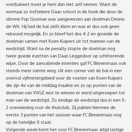
voetbalwet moet je hem dan niet zelf nemen. Want de
normaal zo trefzekere Daan schoot in de hoek die door de
slimme Fop Gouman was aangewezen aan doelman Dennis
de Wit. Hij had de bal zelfs klem en was er dus ook geen
rebound mogelijk. En zo bleef het dus 4-2 en groeide de
doelman samen met Koen Kuipers uit tot mannen van de
wedstrijd. Want na de penalty stopte de doelman nog
twee goede inzetten van Daan Leggedoor op schitterende
wijze. Door de aanvallende intenties gaf FC Binnenmaas ook
steeds meer ruimte weg. Uit een corner viel de bal in een
overvol vijfmetergebied voor de voeten van Koen Kuipers
die zijn 4e van de middag maakte en zo op punten van de
doelman van VVGZ wist te winnen er werd uitgeroepen tot
man van de wedstrijd. Zo eindige de wedstrijd dus in een 5-
2 overwinning voor de thuisclub. Zij pakten hiermee de
eerste 3 punten van het seizoen waar FC Binnenmaas nog
op de hatelijke 0 staat.
Volgende week komt het voor FC Binnenmaas altijd lastige