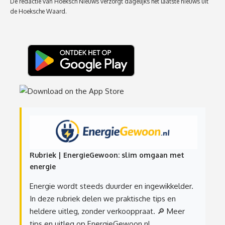
De redactie van Hoeksch Nieuws verzorgt dagelijks het laatste nieuws uit
de Hoeksche Waard.
Rubriek | EnergieGewoon: slim omgaan met
energie
Energie wordt steeds duurder en ingewikkelder.
In deze rubriek delen we praktische tips en
heldere uitleg, zonder verkooppraat.
🔎 Meer
tips en uitleg op EnergieGewoon.nl