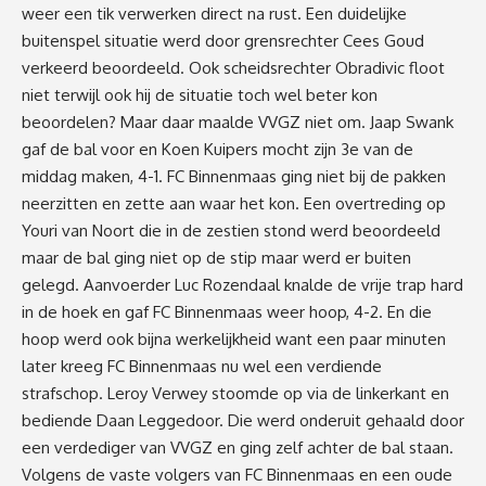
weer een tik verwerken direct na rust. Een duidelijke
buitenspel situatie werd door grensrechter Cees Goud
verkeerd beoordeeld. Ook scheidsrechter Obradivic floot
niet terwijl ook hij de situatie toch wel beter kon
beoordelen? Maar daar maalde VVGZ niet om. Jaap Swank
gaf de bal voor en Koen Kuipers mocht zijn 3e van de
middag maken, 4-1. FC Binnenmaas ging niet bij de pakken
neerzitten en zette aan waar het kon. Een overtreding op
Youri van Noort die in de zestien stond werd beoordeeld
maar de bal ging niet op de stip maar werd er buiten
gelegd. Aanvoerder Luc Rozendaal knalde de vrije trap hard
in de hoek en gaf FC Binnenmaas weer hoop, 4-2. En die
hoop werd ook bijna werkelijkheid want een paar minuten
later kreeg FC Binnenmaas nu wel een verdiende
strafschop. Leroy Verwey stoomde op via de linkerkant en
bediende Daan Leggedoor. Die werd onderuit gehaald door
een verdediger van VVGZ en ging zelf achter de bal staan.
Volgens de vaste volgers van FC Binnenmaas en een oude