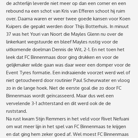
de achterlijn leverde niet meer op dan een corner en een
rebound na een schot van Kris van Efferen schoot hij ruim
over. Daarna waren er weer twee goede kansen voor Koen
Kuipers die gepakt werden door Thijs Botterhuis. In minuut
37 was het Youri van Noort die Mayles Glenn nu over de
linkerkant wegstuurde en bleef Mayles rustig voor de
uitkomende doelman Dennis de Wit, 2-1. En net toen het
leek dat FC Binnenmaas door ging drukken en voor de
gelijkmaker wilde gaan was daar weer een domper voor de
Event Tyres formatie. Een indraaiende voorzet werd wel of
niet getoucheerd door routinier Paul Scheurwater en vloog
zo in de lange hoek. Niet de eerste goal die zo door FC
Binnenmaas wordt geïncasseerd. Maar dus wel een
vervelende 3-1 achterstand en dit werd ook de de
ruststand.
Na rust kwam Stijn Remmers in het veld voor Rivet Nefuani
om wat meer lijn in het spel van FC Binnenmaas te krijgen
en dat ging hem zeker goed af. Wel moest FC Binnenmaas