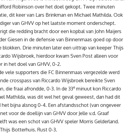
Clifford Robinson over het doel gekopt. Twee minuten
e, dit keer van Lars Brinkman en Michael Mathilda. Ook
ediger van GHVV op het laatste moment onderschept.
rigt die redding bracht door een kopbal van John Maijers
 der Giesen in de defensie van Binnenmaas goed op door
blokken. Drie minuten later een uittrap van keeper Thijs
cardo Wijsbroek, hierdoor kwam Sven Post alleen voor
r in het doel van GHVV, 0-2.
n de vele supporters die FC Binnenmaas vergezelde werd
rende crosspass van Riccardo Wijsbroek bereikte Sven
e
n, die fraai afrondde, 0-3. In de 33
minuut kon Riccardo
el Mathilda, was dit wel het geval geweest, dan had dit
 het bijna alsnog 0-4. Een afstandsschot (van ongeveer
et voor de doellijn van GHVV door Jelle v.d. Graaf
elft was een schot van GHVV speler Morris Gelderland.
Thijs Botterhuis. Rust 0-3.