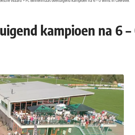
eksche Waard
>
FC Binnenmaas overtuigend kampioen na 6 – 0 winst in Geervliet
igend kampioen na 6 – 0