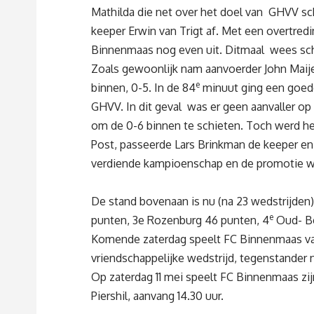
Mathilda die net over het doel van GHVV sch
keeper Erwin van Trigt af. Met een overtredi
Binnenmaas nog even uit. Ditmaal wees sche
Zoals gewoonlijk nam aanvoerder John Maijer
e
binnen, 0-5. In de 84
minuut ging een goede
GHVV. In dit geval was er geen aanvaller op t
om de 0-6 binnen te schieten. Toch werd h
Post, passeerde Lars Brinkman de keeper en
verdiende kampioenschap en de promotie wa
De stand bovenaan is nu (na 23 wedstrijden) a
e
punten, 3e Rozenburg 46 punten, 4
Oud- Be
Komende zaterdag speelt FC Binnenmaas v
vriendschappelijke wedstrijd, tegenstander 
Op zaterdag 11 mei speelt FC Binnenmaas zi
Piershil, aanvang 14.30 uur.