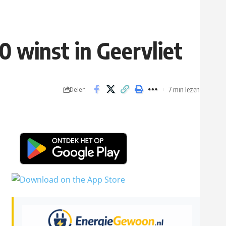
 winst in Geervliet
7 min lezen
Delen