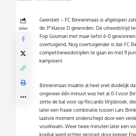
Geervliet – FC Binnenmaas is afgelopen zat
e
de 3
klasse D geworden. De uitwedstrijd te
Delen
Fop Gouman met maar liefst 6-0 gewonnen. N
overtuigend. Nog overtuigender is dat FC B
competitiewedstrijden te gaan en met 11 pun
kampioen!
Binnenmaas maakte al heel snel duidelijk 
ongeveer één minuut was het al 0-1 voor Bin
zette de bal voor op Riccardo Wijsbroek, d
later een fraaie combinatie tussen Lars Bri
laatste moment onderschept door een verde
voorkwam. Weer twee minuten later een voor
kopbal werd echter gestopt door keeper Erwi