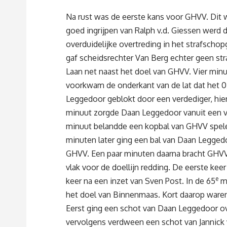
Na rust was de eerste kans voor GHVV. Dit 
goed ingrijpen van Ralph v.d. Giessen werd 
overduidelijke overtreding in het strafscho
gaf scheidsrechter Van Berg echter geen str
Laan net naast het doel van GHVV. Vier min
voorkwam de onderkant van de lat dat het 0
Leggedoor geblokt door een verdediger, hier
minuut zorgde Daan Leggedoor vanuit een vo
minuut belandde een kopbal van GHVV spel
minuten later ging een bal van Daan Legged
GHVV. Een paar minuten daarna bracht GHVV 
vlak voor de doellijn redding. De eerste kee
e
keer na een inzet van Sven Post. In de 65
mi
het doel van Binnenmaas. Kort daarop waren
Eerst ging een schot van Daan Leggedoor ov
vervolgens verdween een schot van Jannick v