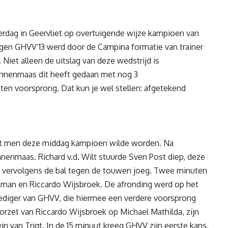
erdag in Geervliet op overtuigende wijze kampioen van
gen GHVV’13 werd door de Campina formatie van trainer
iet alleen de uitslag van deze wedstrijd is
innenmaas dit heeft gedaan met nog 3
ten voorsprong. Dat kun je wel stellen: afgetekend
dat men deze middag kampioen wilde worden. Na
nenmaas. Richard v.d. Wilt stuurde Sven Post diep, deze
ie vervolgens de bal tegen de touwen joeg. Twee minuten
nkman en Riccardo Wijsbroek. De afronding werd op het
diger van GHVV, die hiermee een verdere voorsprong
zet van Riccardo Wijsbroek op Michael Mathilda, zijn
n van Trigt. In de 15 minuut kreeg GHVV zijn eerste kans.