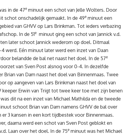
e
was in de 47
minuut een schot van Jelle Wolters. Door
e
dit schot onschadelijk gemaakt. In de 49
minuut een
pgebied van GHVV op Lars Brinkman. Tot ieders verbazing
e
afschop. In de 51
minuut ging een schot van Jannick v.d.
uten later schoot Jannick wederom op doel. Ditmaal
-4 werd. Eén minuut later werd een inzet van Daan
e
door belandde de bal net naast het doel. In de 57
orzet van Sven Post alsnog voor 0-4. In dezelfde
er Brian van Dam naast het doel van Binnenmaas. Twee
oor op aangeven van Lars Brinkman naast het doel van
keeper Erwin van Trigt tot twee keer toe met zijn benen
r was dit na een inzet van Michael Mathilda en de tweede
nuut schoot Brian van Dam namens GHVV de bal over
 er 3 kansen in een kort tijdbestek voor Binnenmaas.
er, daarna werd een schot van Sven Post geblokt en
e
.d. Laan over het doel. In de 75
minuut was het Michael