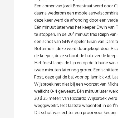
Een corner van Jordi Breestraat werd door 
daarna wederom een mooie aanvalscombinati
deze keer werd de afronding door een verd
Eén minuut later was het keeper Erwin van T
e
te stoppen. In de 20
minuut trad Ralph van
een schot van GHVV speler Brian van Dam te 
Botterhuis, deze werd doorgekopt door Ric
de keeper, deze schoot de bal over de keepe
Het feest langs de lijn en op de tribune va
twee minuten later nog groter. Een schitte
Post, deze gaf de bal voor op Jannick v.d. Laa
Wijsbroek net niet bij een voorzet van Micha
wellicht 0-4 geweest. Eén minuut later werd
30 á 35 meter) van Riccardo Wijsbroek werd n
e
weggewerkt. Het laatste wapenfeit in de 1
h
Dit schot was echter een prooi voor keeper 