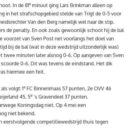
e
oot. In de 81
minuut ging Lars Brinkman alleen op
ng in het strafschopgebied stelde van Trigt de 0-5 voor
idsrechter Van den Berg namelijk wel naar de stip.
s de penalty. En ook zoals gewoonlijk schoot hij de bal
 voorzet van Sven Post net voorlangs het doel van
ijd bij de bal (wat in deze wedstrijd uitzonderlijk was)
et twee minuten later alsnog 0-6. Op aangeven van Sven
 scoorde 0-6. Dit was tevens de eindstand. Het dik
s hiermee een feit.
e
ls volgt: 1
FC Binnenmaas 57 punten, 2e OVV 46
e
ijerland 45, 5
’s Gravendeel 37 punten.
anwege Koningsdag niet. Op 4 mei een
nog niet bekend.
jn eerstvolgende competitiewedstrijd thuis tegen