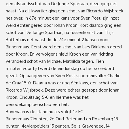
een afstandsschot van De Jonge Spartaan, deze ging net
naast. Na dit kwartier ging een schot van Riccardo Wijsbroek
net over. In 67
e
minuut een kans voor Sven Post, zijn inzet
werd echter gered door Johan Kroon. Kort daarop ging een
schot van De Jonge Spartaan, na tussenkomst van Thijs
Botterhuis net naast. In de 74
e
minuut 2 kansen voor
Binnenmaas. Eerst werd een schot van Lars Brinkman gered
door Kroon. En vervolgens hield Kroon een van richting
veranderd schot van Michael Mathilda tegen. Tien
minuten voor tijd werd de einduitslag op het scorebord
gezet. Op aangeven van Sven Post scoordeinvaller Charlie
de Graaf 5-0. Daarna was er nog één kans, een schot van
Riccardo Wijsbroek. D
eze werd echter gestopt door Johan
Kroon. Einduitslag 5-0 en hiermee was het
periodekampioenschap een feit.
Bovenaan is de stand nu als volgt: 1
e
FC
Binnenmaas 21punten, 2
e
Oud-Beijerland en Rozenburg 18
punten, 4
e
Vierpolders 15 punten, 5
e
’s Gravendeel 14