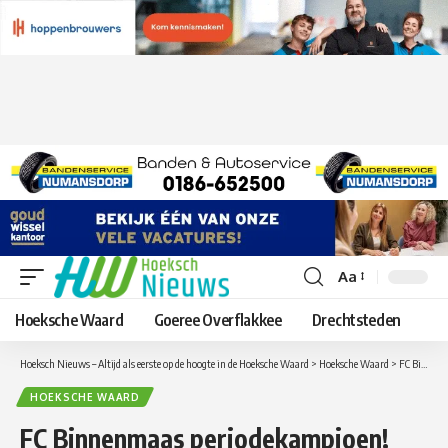
Aa
Lettergrootte
aanpassen
Hoeksche Waard
Goeree Overflakkee
Drechtsteden
Hoeksch Nieuws – Altijd als eerste op de hoogte in de Hoeksche Waard
>
Hoeksche Waard
>
FC Binnenmaas periodekampioen!
HOEKSCHE WAARD
FC Binnenmaas periodekampioen!