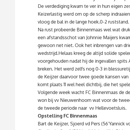
De verdediging kwam te ver in hun eigen zes
Keizerlastig werd om op de scherp indraaien
vloog de bal in de lange hoek.0-2 ruststand.
Na rust probeerde Binnenmaas wel wat druk 
een afstandsschot van Johnnie Maijers kwam 
gewoon net niet. Ook het inbrengen van dr
wedstrijd.Helaas kreeg de altijd solide spe
voorgehouden nadat hij de ingevallen spits A
breken. Het werd zelfs nog 0-3 in blessuret
de Keijzer daarvoor twee goede kansen van 
komt plaats 11 wel heel dichtbij, die het sp
Volgende week wacht FC Binnenmaas de derb
won bij vv Nieuwenhoorn wat voor de tweede
de tweede periode naar vv Hellevoetsluis.
Opstelling FC Binnenmaas
Bart de Keijzer, Sjoerd vd Pers (56’Yannick v