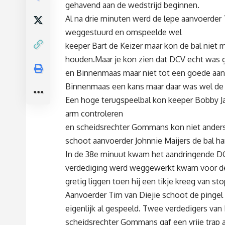
gehavend aan de wedstrijd beginnen.
Al na drie minuten werd de lepe aanvoerder 
weggestuurd en omspeelde wel
keeper Bart de Keizer maar kon de bal niet m
houden.Maar je kon zien dat DCV echt was
en Binnenmaas maar niet tot een goede aa
Binnenmaas een kans maar daar was wel de 
Een hoge terugspeelbal kon keeper Bobby J
arm controleren
en scheidsrechter Gommans kon niet anders 
schoot aanvoerder Johnnie Maijers de bal ha
In de 38e minuut kwam het aandringende DC
verdediging werd weggewerkt kwam voor de 
gretig liggen toen hij een tikje kreeg van st
Aanvoerder Tim van Diejie schoot de pingel 
eigenlijk al gespeeld. Twee verdedigers van
scheidsrechter Gommans gaf een vrije trap aa