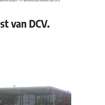
eksche Waard
>
FC Binnenmaas verliest van DCV.
st van DCV.